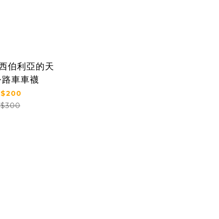
E 西伯利亞的天
公路車車襪
$200
$300