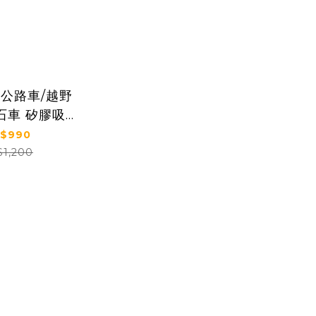
T 公路車/越野
石車 矽膠吸震
握把帶
$990
$1,200