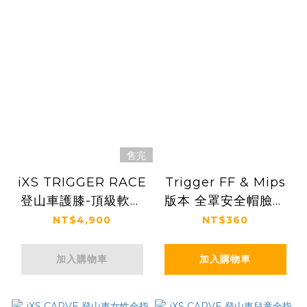
售完
iXS TRIGGER RACE
Trigger FF & Mips
登山車護膝-頂級軟式
版本 全罩安全帽臉頰
防撞襯墊+硬殼版
襯墊
NT$4,900
NT$360
加入購物車
加入購物車