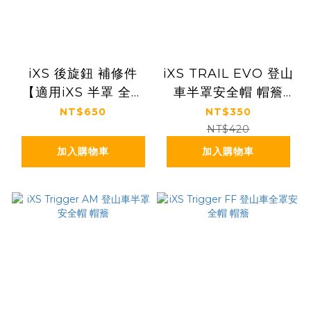
iXS 後旋鈕 補修件
iXS TRAIL EVO 登山
【適用iXS 半罩 全罩
車半罩安全帽 帽簷
安全帽】
（無鎖固螺絲）
NT$650
NT$350
NT$420
加入購物車
加入購物車