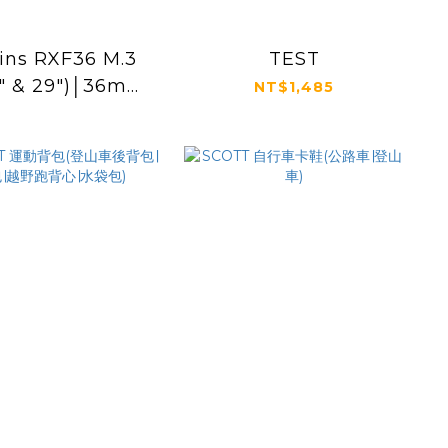
ins RXF36 M.3
TEST
5" & 29")│36mm
NT$1,485
管徑 TRAIL &
URO登山車避震前
叉