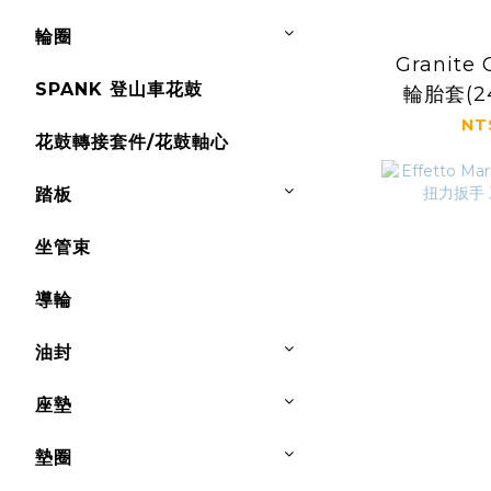
輪圈
Granite
SPANK 登山車花鼓
輪胎套(24
NT
花鼓轉接套件/花鼓軸心
踏板
坐管束
導輪
油封
座墊
墊圈