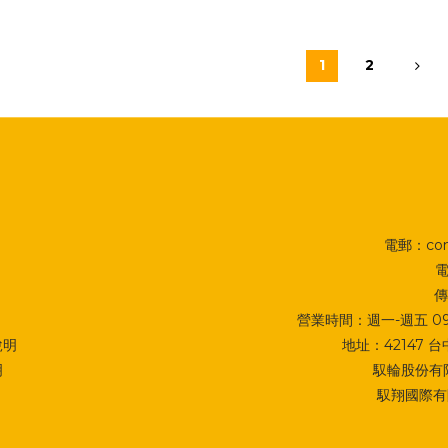
1
2
電郵：cont
電
傳
營業時間：週一-週五 09:0
說明
地址：
42147
明
馭輪股份有限
馭翔國際有限