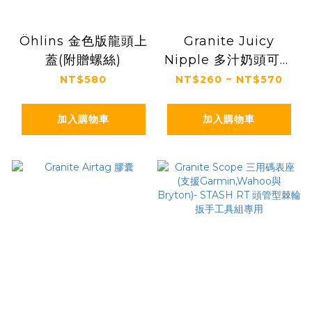
Öhlins 金色版龍頭上
Granite Juicy
蓋(附贈螺絲)
Nipple 多汁奶頭可拆
「美嘴」氣嘴芯 自行
NT$580
NT$260 ~ NT$570
車｜汽車｜機車 可使
用
加入購物車
加入購物車