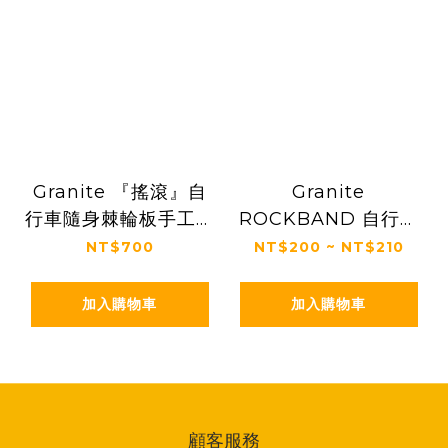
Granite 『搖滾』自
Granite
行車隨身棘輪板手工具
ROCKBAND 自行車
組(9功能)
工具綁帶
NT$700
NT$200 ~ NT$210
加入購物車
加入購物車
顧客服務