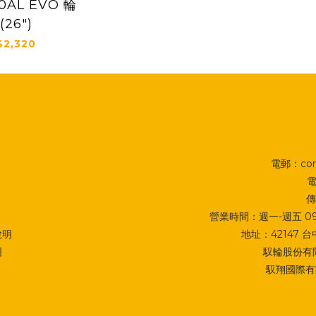
40AL EVO 輪
(26")
2,320
電郵：cont
電
傳
營業時間：週一-週五 09:0
說明
地址：
42147
明
馭輪股份有限
馭翔國際有限