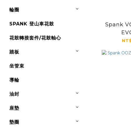
輪圈
SPANK 登山車花鼓
Spank V
EV
花鼓轉接套件/花鼓軸心
NT$
踏板
坐管束
導輪
油封
座墊
墊圈