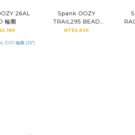
OOZY 26AL
Spank OOZY
S
O 輪圈
TRAIL295 BEAD
RA
BITE 輪圈 (26" &
$2,180
NT$2,620
27.5")