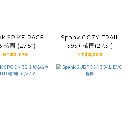
nk SPIKE RACE
Spank OOZY TRAIL
3 輪圈 (27.5")
395+ 輪圈(27.5")
NT$2,970
NT$3,200