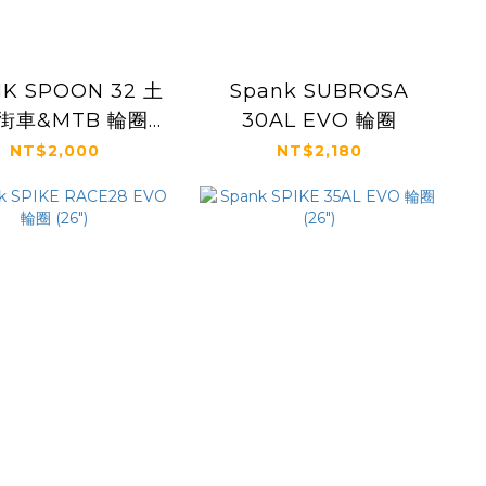
K SPOON 32 土
Spank SUBROSA
街車&MTB 輪圈
30AL EVO 輪圈
(26"/27.5")
NT$2,000
NT$2,180