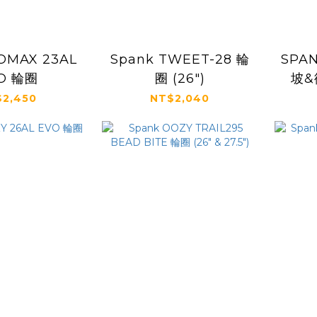
OMAX 23AL
Spank TWEET-28 輪
SPAN
O 輪圈
圈 (26")
坡&
2,450
NT$2,040