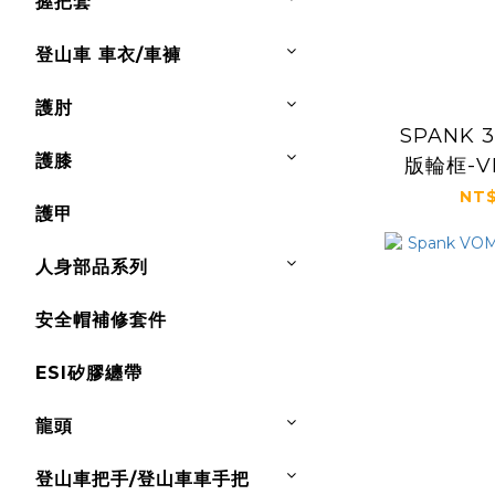
握把套
登山車 車衣/車褲
護肘
SPANK 
護膝
版輪框-V
NT$
護甲
人身部品系列
安全帽補修套件
ESI矽膠纏帶
龍頭
登山車把手/登山車車手把