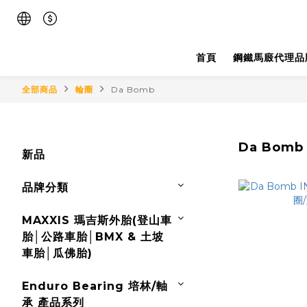
首頁
鋼鐵馬廄代理品
全部商品
輪圈
Da Bomb
Da Bomb
新品
品牌分類
MAXXIS 瑪吉斯外胎(登山車
胎│公路車胎│BMX & 土坡
車胎│瓜佛胎)
Enduro Bearing 培林/軸
承 產品系列