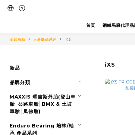
首頁
鋼鐵馬廄代理品
全部商品
人身部品系列
iXS
iXS
新品
品牌分類
MAXXIS 瑪吉斯外胎(登山車
胎│公路車胎│BMX & 土坡
車胎│瓜佛胎)
Enduro Bearing 培林/軸
承 產品系列