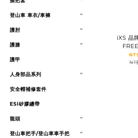
握把套
登山車 車衣/車褲
護肘
iXS 
護膝
FRE
NT
護甲
NT
人身部品系列
安全帽補修套件
ESI矽膠纏帶
龍頭
登山車把手/登山車車手把