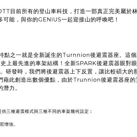
了SCOTT目前所有的登山車科技，打造一部真正完美屬
可能，與你的GENIUS一起迎接山的呼喚吧！
鍵特點之一就是全新誕生的Turnnion後避震器座。
歷史上最先進的車架結構！全新SPARK後避震器眼對眼
100)。研發時，我們將後避震器上下反置，讓比較碩
藉此創造出數個優點，由於Trunnion後避震器座
的潛力。
器合作提供三種避震模式與三種不同的車架幾何設定︰
尼增強。