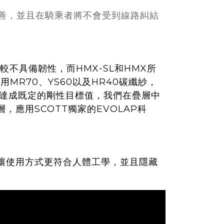
更友善，並且在騎乘者將不會受到線路糾結
不具備韌性，而HMX-SL和HMX所
MR70、YS60以及HR40碳纖紗，
了達成既定的剛性目標值，我們在疊層中
應用SCOTT獨家的EVOLAP科
通軸，讓使用方式更符合人體工學，並且隱藏