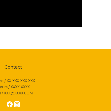
Contact
e / XX-XXX-XXX-XXX
ours / XXXX-XXXX
l / XXX@XXXX.COM