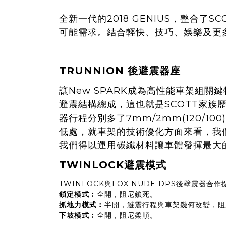
全新一代的2018 GENIUS，整合
可能需求。結合輕快、技巧、娛樂及更多
TRUNNION 後避震器座
讓New SPARK成為高性能車架組關
避震結構總成，這也就是SCOTT家族
器行程分別多了7mm/2mm(120/
低處，就車架的技術優化方面來看，我們
我們得以運用碳纖材料讓車體發揮最大
TWINLOCK避震模式
TWINLOCK與FOX NUDE DPS後壁震
鎖定模式︰
全開，阻尼鎖死。
抓地力模式︰
半開，避震行程與車架幾何改變，阻
下坡模式︰
全開，阻尼柔順。