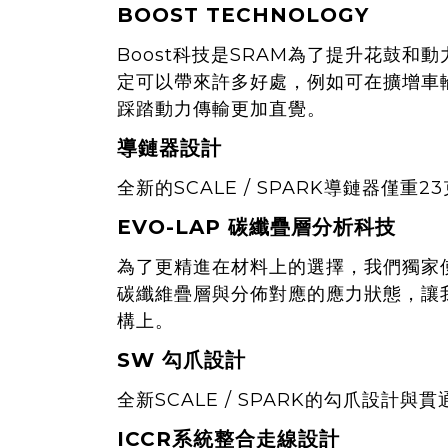
BOOST TECHNOLOGY
Boost科技是SRAM為了提升花鼓和
定可以帶來許多好處，例如可在擴增車
踩踏動力傳輸更加直覺。
導鏈器設計
全新的SCALE / SPARK導鏈器僅
EVO-LAP 碳纖疊層分析科技
為了更精進在材料上的選擇，我們獨家使
碳纖維疊層與分佈對應的應力狀態，讓
構上。
SW 勾爪設計
全新SCALE / SPARK的勾爪設
ICCR系統整合走線設計