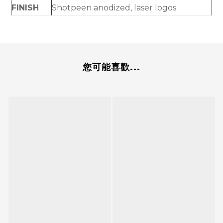
FINISH
Shotpeen anodized, laser logos
您可能喜歡...