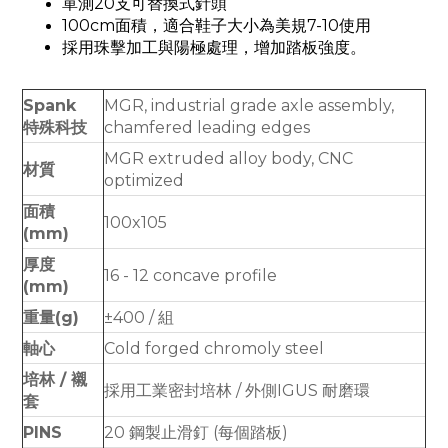
單測20支可替換式針頭
100cm面積，適合鞋子大小為美規7-10使用
採用珠擊加工與陽極處理，增加踏板強度。
Spank
MGR, industrial grade axle assembly,
特殊科技
chamfered leading edges
MGR extruded alloy body, CNC
材質
optimized
面積
100x105
(mm)
厚度
16 - 12 concave profile
(mm)
重量(g)
±400 / 組
軸心
Cold forged chromoly steel
培林 / 襯
採用工業密封培林 / 外側IGUS 耐磨環
套
PINS
20 鋼製止滑釘 (每個踏板)