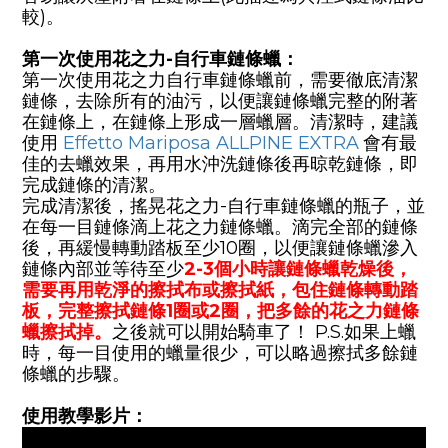
較)。
第一次使用花之力-自行車鏈條蠟：
第一次使用花之力自行車鏈條蠟前，需要徹底清潔
鏈條，去除所有的油污，以便讓鏈條蠟完整的附著
在鏈條上，在鏈條上形成一層蠟層。清潔時，建議
使用
Effetto Mariposa ALLPINE EXTRA
會有最
佳的去蠟效果，再用水沖洗鏈條後再晾乾鏈條，即
完成鏈條的清潔。
完成清潔後，搖晃花之力
-
自行車鏈條蠟的瓶子，並
在每一目鏈條滴上花之力鏈條蠟。滴完全部的鏈條
後，再緩慢轉動踏板至少
10
圈，以便讓鏈條蠟滲入
鏈條內部並等待至少
2-3
個小時讓鏈條蠟乾燥後，
需要再用乾淨的擦拭布或擦拭紙，包住鏈條轉動踏
板，完整擦拭鏈條1圈或2圈，把多餘的花之力鏈條
蠟擦拭掉。
之後就可以開始騎車了！ P.S.如果上蠟
時，每一目使用的蠟量很少，可以略過擦拭多餘鏈
條蠟的步驟。
使用教學影片：