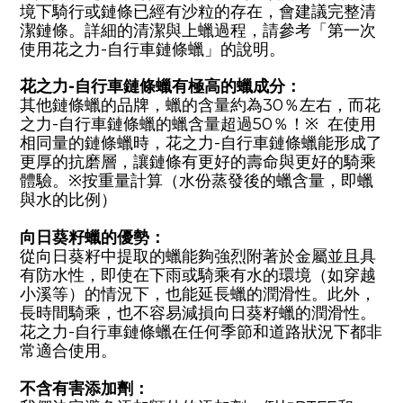
境下騎行或鏈條已經有沙粒的存在，會建議完整清
潔鏈條。詳細的清潔與上蠟過程，請參考「
第一次
使用花之力-自行車鏈條蠟」的說明。
花之力
-
自行車鏈條蠟有極高的蠟成分：
其他鏈條蠟的品牌，蠟的含量約為
30
％左右，而花
之力
-
自行車鏈條蠟的蠟含量超過
50
％！※ 在使用
相同量的鏈條蠟時，花之力
-
自行車鏈條蠟能形成了
更厚的抗磨層，讓鏈條有更好的壽命與更好的騎乘
體驗。※按重量計算（水份蒸發後的蠟含量，即蠟
與水的比例）
向日葵籽蠟的優勢：
從向日葵籽中提取的蠟能夠強烈附著於金屬並且具
有防水性，即使在下雨或騎乘有水的環境（如穿越
小溪等）的情況下，也能延長蠟的潤滑性。此外，
長時間騎乘，也不容易減損向日葵籽蠟的潤滑性。
花之力
-
自行車鏈條蠟在任何季節和道路狀況下都非
常適合使用。
不含有害添加劑：