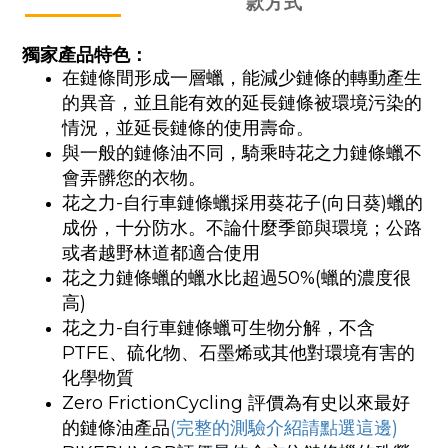
款方式
獨家產品特色：
在鏈條間形成一層蠟，能減少鏈條的轉動產生
的異音，並且能有效的延長鏈條被環境污染的
情況，並延長鏈條的使用壽命。
與一般的鏈條油不同，騎乘時花之力鏈條蠟不
會弄髒您的衣物。
花之力-自行車鏈條蠟採用葵花子(向日葵)蠟的
成份，十分防水。不論什麼季節與環境；公路
或者越野林道都適合使用
花之力鏈條蠟的蠟水比超過50%(蠟的濃度很
高)
花之力-自行車鏈條蠟可生物分解，不含
PTFE、硫化物、石墨烯或其他對環境有害的
化學物質
Zero FrictionCycling 評價為有史以來最好
的鏈條油產品
(完整的測驗介紹請點選這邊)