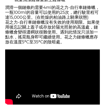
潤滑一個鏈條約需要
4ml
的花之力
-
自行車鏈條蠟，
一瓶
100ml
的容量可以使用約
25
次，總行駛里程可
達
15,000
公里。(在乾燥的柏油路上騎乘狀態)
花之力
-
自行車鏈條蠟沒有失效的使用期限。如果使
用後忘記關上蓋子或存放於陽光照射的高溫處，鏈
條蠟會變得濃稠狀很難使用。遇到此情況只須加一
點水，搖晃瓶身即可繼續使用。花之力鏈條蠟應存
放在溫度
5
°C至
35°C的陰暗處
。