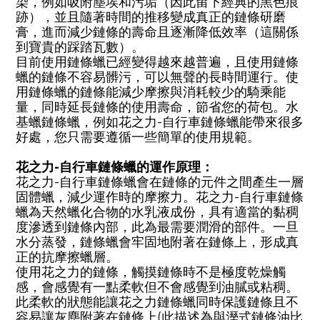
染，例如吸附塵埃和污垢（因此留下經典的黑色痕
跡），並且隨著時間的推移變成真正的鏈條研磨
膏，進而減少鏈條的壽命且逐漸降低效率（這關係
到寶貴的踩踏瓦數）。
目前使用鏈條蠟已經變得越來越普遍，且使用鏈條
蠟的鏈條不容易髒污，可以無聲的長時間運行。使
用鏈條蠟的鏈條能減少摩擦與消耗較少的騎乘能
量，同時延長鏈條的使用壽命，節省您的荷包。水
基蠟鏈條蠟，例如花之力-自行車鏈條蠟能帶來很多
好處，您只需要遵循一些簡單的使用規範。
花之力-自行車鏈條蠟的運作原理：
花之力-自行車鏈條蠟會在鏈條的元件之間產生一層
固體蠟，減少運作時的摩擦力。花之力-自行車鏈條
蠟為天然蠟化合物的水乳液成份，具有適當的黏稠
度滲透到鏈條內部，此為最需要潤滑的部件。一旦
水分蒸發，鏈條蠟會牢固地附著在鏈條上，形成真
正的抗摩擦蠟層。
使用花之力的鏈條，觸摸鏈條時不是極度乾燥觸
感，會感覺有一點柔軟但
不會感覺到油膩或粘稠
。
此柔軟的狀態能讓花之力鏈條蠟同時保護鏈條且不
容易讓灰塵附著在鏈條上(此描述為與溼式鏈條油比