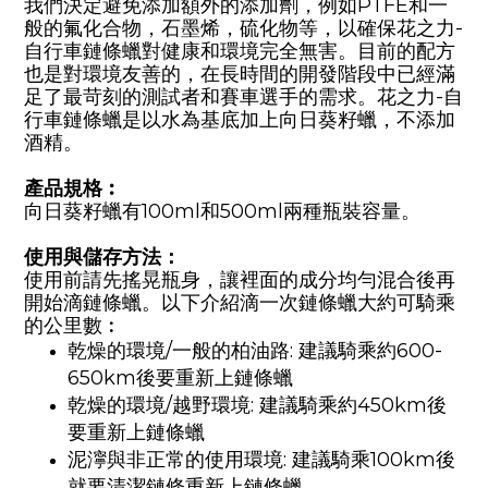
我們決定避免添加額外的添加劑，例如
PTFE
和一
般的氟化合物，石墨烯，硫化物等，以確保花之力
-
自行車鏈條蠟對健康和環境完全無害。目前的配方
也是對環境友善的，在長時間的開發階段中已經滿
足了最苛刻的測試者和賽車選手的需求。花之力
-
自
行車鏈條蠟是以水為基底加上向日葵籽蠟，不添加
酒精。
產品規格︰
向日葵籽蠟有
100
ml和
500
ml兩種瓶裝容量。
使用與儲存方法：
使用前請先搖晃瓶身，讓裡面的成分均勻混合後再
開始滴鏈條蠟。以下介紹滴一次鏈條蠟大約可騎乘
的公里數︰
乾燥的環境
/
一般的柏油路
:
建議騎乘約
600-
650km
後要重新上鏈條蠟
乾燥的環境
/
越野環境
:
建議騎乘約
450km
後
要重新上鏈條蠟
泥濘與非正常的使用環境
:
建議騎乘
100km
後
就要清潔鏈條重新上鏈條蠟