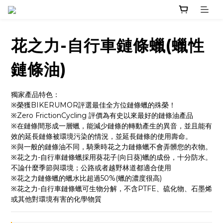
花之力-自行車鏈條蠟(蠟性
鏈條油)
獨家產品特色：
※榮獲BIKERUMOR評選最佳全方位鏈條蠟的殊榮！
※Zero FrictionCycling 評價為有史以來最好的鏈條油產品
※在鏈條間形成一層蠟，能減少鏈條的轉動產生的異音，並且能有
效的延長鏈條被環境污染的情況，並延長鏈條的使用壽命。
※與一般的鏈條油不同，騎乘時花之力鏈條蠟不會弄髒您的衣物。
※花之力-自行車鏈條蠟採用葵花子(向日葵)蠟的成份，十分防水。
不論什麼季節與環境；公路或者越野林道都適合使用
※花之力鏈條蠟的蠟水比超過50%(蠟的濃度很高)
※花之力-自行車鏈條蠟可生物分解，不含PTFE、硫化物、石墨烯
或其他對環境有害的化學物質