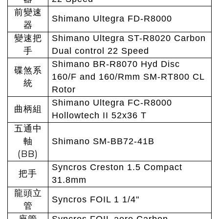
前變速
Shimano Ultegra FD-R8000
器
變速把
Shimano Ultegra ST-R8020 Carbon
手
Dual control 22 Speed
Shimano BR-R8070 Hyd Disc
碟煞系
160/F and 160/Rmm SM-RT800 CL
統
Rotor
Shimano Ultegra FC-R8000
曲柄組
Hollowtech II 52x36 T
五通中
軸
Shimano SM-BB72-41B
(BB)
Syncros Creston 1.5 Compact
把手
31.8mm
龍頭立
Syncros FOIL 1 1/4"
管