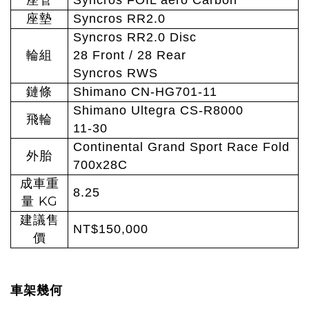
座管
Syncros FOIL aero Carbon
座墊
Syncros RR2.0
Syncros RR2.0 Disc
輪組
28 Front / 28 Rear
Syncros RWS
鏈條
Shimano CN-HG701-11
Shimano Ultegra CS-R8000
飛輪
11-30
Continental Grand Sport Race Fold
外胎
700x28C
成車重
8.25
KG
量
建議售
NT$150,000
價
車架幾何