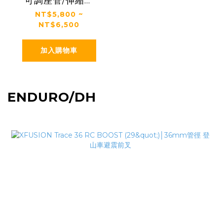
可調座管/伸縮座
管/升降座管
NT$5,800 ~
NT$6,500
加入購物車
ENDURO/DH