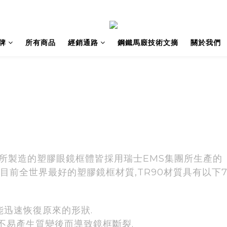
牌
所有商品
經銷通路
鋼鐵馬廄技術文摘
關於我們
所製造的塑膠眼鏡框體皆採用瑞士EMS集團所生產的
,也是目前全世界最好的塑膠鏡框材質,TR90材質具有以
能迅速恢復原來的形狀.
時不易產生質變後而導致鏡框斷裂.