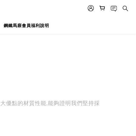
鋼鐵馬廄會員福利說明
下7大優點的材質性能,能夠證明我們堅持採