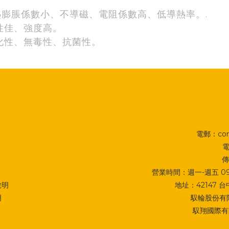
熱膨脹係數小、不導磁、電阻係數高、低導熱率。.
性佳、強度高。
化性、無毒性、抗菌性。
電郵：cont
電
傳
營業時間：週一-週五 09:0
說明
地址：
42147
明
馭輪股份有限
馭翔國際有限