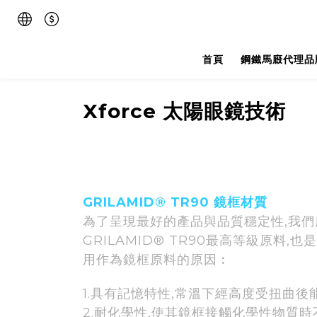
首頁
鋼鐵馬廄代理品
Xforce 太陽眼鏡技術
GRILAMID® TR90 鏡框材質
為了呈現最好的產品與品質穩定性,我們
GRILAMID® TR90最高等級原料
用作為鏡框原料的原因︰
1.具有記憶特性,常溫下經高度受扭曲後
2.耐化學性,使其鏡框接觸化學性物質