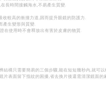
,在長時間接觸海水,不易產生質變.
吸收較高的衝撞力道,因而提升眼鏡的防護力.
而產生變形與質變.
,以保證在使用時不會釋放出有害於皮膚的物質.
卡榫結構只需要簡易的三個步驟,能在短短幾秒內,就可以輕
鏡片表面留下指紋的困擾,省去換片後還需清潔鏡面的