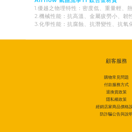
Airflow 氣體流學
Ti 鈦合金材質
1.優越之物理特性：密度低、重量輕、
2.機械性能：抗高溫、金屬疲勞小、韌
3.化學性能：抗腐蝕、抗潛變性、抗氧
顧客服務
購物常見問題
付款服務方式
退換貨政策
隱私權政策
經銷店家商品價格
防詐騙公告與說