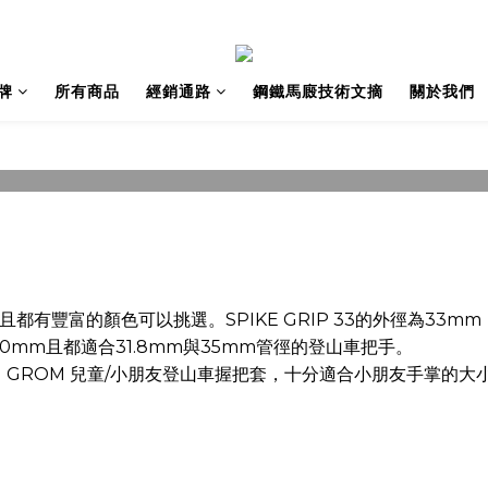
牌
所有商品
經銷通路
鋼鐵馬廄技術文摘
關於我們
SPANK 握把套選購指南
且都有豐富的顏色可以挑選。SPIKE GRIP 33的外徑為33
0mm且都適合31.8mm與35mm管徑的登山車把手。
 GROM 兒童/小朋友登山車握把套，十分適合小朋友手掌的大