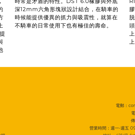
，
時常是矛盾的特性。DST 6.0橡膠與外底
R
的
深12mm六角形塊狀設計結合，在騎車的
膠
方
時候能提供優異的抓力與吸震性，就算在
脱
上
不騎車的日常使用下也有極佳的壽命。
頭
0提
上
與
上
他
電郵：cont
電
傳
營業時間：週一-週五 09:0