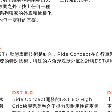
方案之外，找出任何一種
一系列獨家的外底和橡膠化
製造的每一雙鞋的基礎。
s
logy（DST）動態表面技術是結合，Ride Concep
共同合作開發的特殊技術，特殊的六角形塊狀外底設計與DS
DST 6.0
D
p橡
Ride Concept開發的DST 6.0 High
上
圍
Grip橡膠完美融合了抓力與耐用性這兩個
更