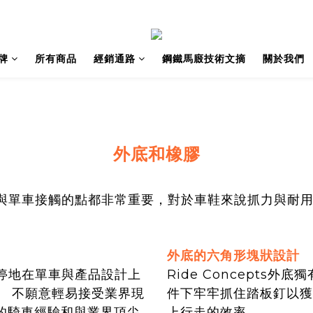
牌
所有商品
經銷通路
鋼鐵馬廄技術文摘
關於我們
外底和橡膠
說每個與單車接觸的點都非常重要，對於車鞋來說抓力與耐
外底的六角形塊狀設計
天不停地在單車與產品設計上
Ride Concepts
。 不願意輕易接受業界現
件下牢牢抓住踏板釘以獲
的騎車經驗和與業界頂尖
上行走的效率。