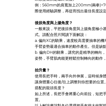
例：560mm的肩寬加上200mm(兩拳
際使用經驗調整，再從而找出最佳長度設定
後掠角度與上揚角度？
一般來說，平把後掠角度與上揚角度極小
式。請配合照片閱讀下面解說：
a. 偏向XC的騎乘，速度較高需要抽車
手臂姿勢最適合抽車的動作產生。但是缺
b. 偏向DH的騎乘，講究的是精準的轉
姿勢，手臂肌肉能更輕鬆控制轉向的動作
抬升量？
使用長把手時，兩手向外伸展，這時候身體
讓身體重心往後/往上調整到你想要的位置
搭配的龍頭長度？
如上所述，長把手會將重心向前拉，短把
置。
以上解說應該對各位選擇把手有很大的幫