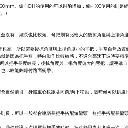
)=760mm。偏向DH的使用的可以斟酌增加，偏向XC使用的則
。)
甚至沒有，總長也比較短。弯把則有比較大的後掠角度與上揚角
的機率也高，所以需要後掠角度與上揚角度小的平把，手掌自然放
點就是因為把手短，轉向動作比較敏感，不適合高速下坡時要精
向，所以把手長度較長，後掠角度與上揚角度偏大的弯把，讓手掌
，也比較能夠應付路面衝擊。
會自然前引，身體重心也跟著向前/向下移動，這時候可以挑選
。
手則反，所以一般都會建議長把手搭配短龍頭，短把手搭配長龍
助，我們建議下次購買新把手的時候，把這些因素都考慮一次，