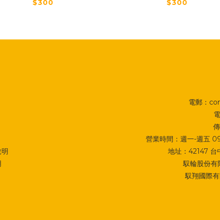
$300
$300
電郵：cont
電
傳
營業時間：週一-週五 09:0
說明
地址：
42147
明
馭輪股份有限
馭翔國際有限