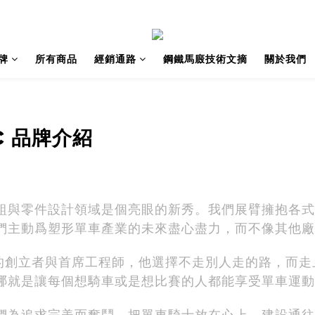
牌
所有商品
經銷通路
鋼鐵馬廄技術文摘
關於我們
c
品牌介紹
的自行車輪組與零件設計領域是個亮眼的新秀。我們展臂擁
們主動爲塑形單車產業的未來盡心盡力，而不像其他廠
n Classic的創立者與首席工程師，他選擇不走別人走的
哪就是讓每個想騎車或是想比賽的人都能享受單車運動
們為追求完美而奮鬥，把單車騎士放在心上，建設通往