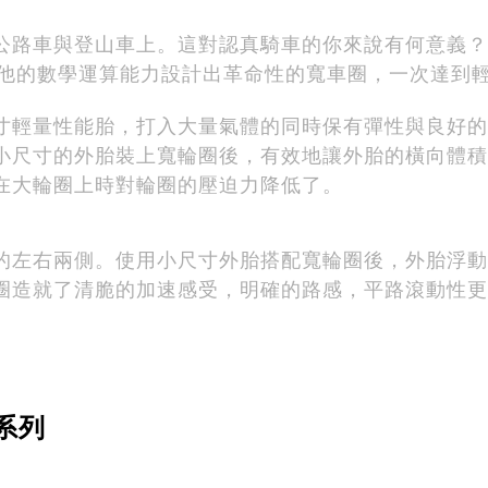
公路車與登山車上。這對認真騎車的你來說有何意義？
k運用了他的數學運算能力設計出革命性的寬車圈，一次達
寸輕量性能胎，打入大量氣體的同時保有彈性與良好的
小尺寸的外胎裝上寬輪圈後，有效地讓外胎的橫向體積
在大輪圈上時對輪圈的壓迫力降低了。
的左右兩側。使用小尺寸外胎搭配寬輪圈後，外胎浮動
圈造就了清脆的加速感受，明確的路感，平路滾動性更
系列