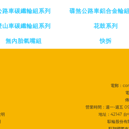
公路車
碳纖輪組系列
碟煞公路車鋁合金輪
登山車碳纖輪組系列
花鼓系列
無內胎氣嘴組
快拆
電郵：cont
電
傳
營業時間：週一-週五 09:0
說明
地址：
42147
明
馭輪股份有限
馭翔國際有限