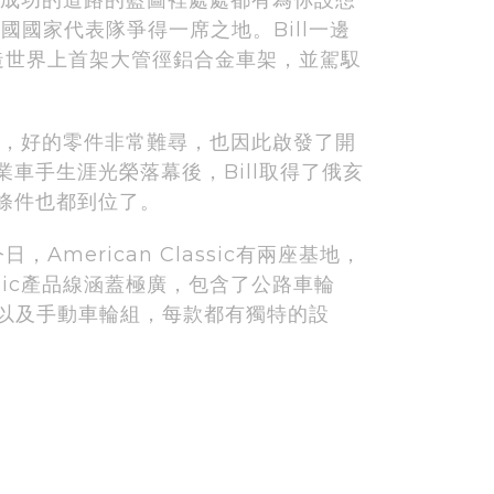
國國家代表隊爭得一席之地。Bill一邊
造世界上首架大管徑鋁合金車架，並駕馭
美國，好的零件非常難尋，也因此啟發了開
職業車手生涯光榮落幕後，Bill取得了俄亥
所有條件也都到位了。
erican Classic有兩座基地，
sic產品線涵蓋極廣，包含了公路車輪
組以及手動車輪組，每款都有獨特的設