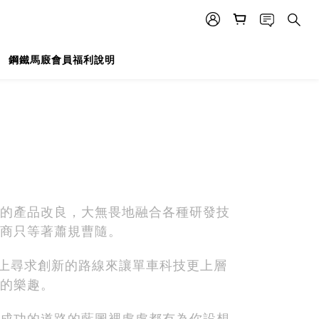
鋼鐵馬廄會員福利說明
抱各式的產品改良，大無畏地融合各種研發技
商只等著蕭規曹隨。
路，而走上尋求創新的路線來讓單車科技更上層
的樂趣。
成功的道路的藍圖裡處處都有為你設想