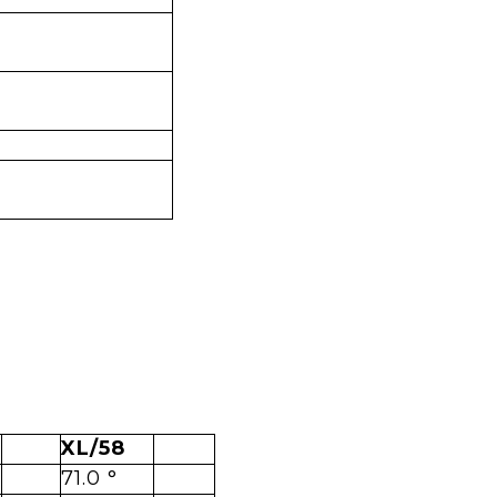
XL/58
71.0 °