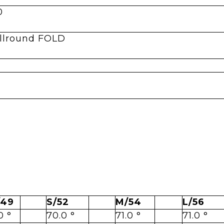
0
llround FOLD
/49
S/52
M/54
L/56
0 °
70.0 °
71.0 °
71.0 °