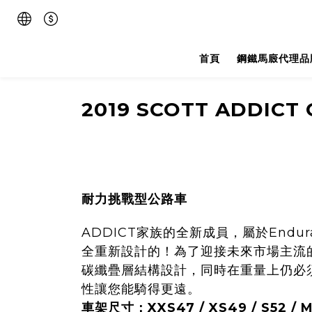
首頁
鋼鐵馬廄代理品
2019 SCOTT ADDICT
耐力挑戰型公路車
ADDICT家族的全新成員，屬於Endur
全重新設計的！為了迎接未來市場主流
碳纖疊層結構設計，同時在重量上仍必
性讓您能騎得更遠。
車架尺寸：XXS47 / XS49 / S52 / M54