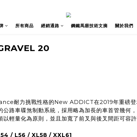
牌
所有商品
經銷通路
鋼鐵馬廄技術文摘
關於我們
 GRAVEL 20
ance耐力挑戰性格的New ADDICT在2019年重
的公路車碟煞制動系統，採用略為加長的車首管幾何，
須以輕量化為原則，並且加寬了前叉與後叉間距可容許
 / L56 / XL58 / XXL61