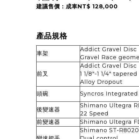
建議售價：成車NT$ 128,000
產品規格
Addict Gravel Dis
車架
Gravel Race geome
Addict Gravel Dis
前叉
1 1/8"-1 1/4" tapere
Alloy Dropout
頭碗
Syncros Integrated
Shimano Ultegra 
後變速器
22 Speed
前變速器
Shimano Ultegra 
Shimano ST-R8020
變速把手
Dual control