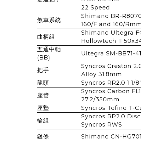
22 Speed
Shimano BR-R8070
煞車系統
160/F and 160/Rm
Shimano Ultegra 
曲柄組
Hollowtech II 50x3
五通中軸
Ultegra SM-BB71-4
(BB)
Syncros Creston 2.
把手
Alloy 31.8mm
龍頭
Syncros RR2.0 1 1/8
Syncros Carbon FL1
座管
27.2/350mm
座墊
Syncros Tofino T-C
Syncros RP2.0 Disc
輪組
Syncros RWS
鏈條
Shimano CN-HG701