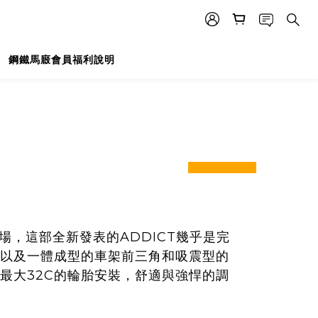
鋼鐵馬廄會員福利說明
prev
next
磅登場，這部全新發表的ADDICT幾乎是完
以及一體成型的車架前三角和吸震型的
最大32C的輪胎安裝，舒適與強悍的調