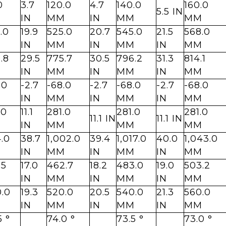
0
3.7
120.0
4.7
140.0
160.0
5.5 IN
M
IN
MM
IN
MM
MM
.0
19.9
525.0
20.7
545.0
21.5
568.0
M
IN
MM
IN
MM
IN
MM
.8
29.5
775.7
30.5
796.2
31.3
814.1
M
IN
MM
IN
MM
IN
MM
.0
-2.7
-68.0
-2.7
-68.0
-2.7
-68.0
M
IN
MM
IN
MM
IN
MM
.0
11.1
281.0
281.0
281.0
11.1 IN
11.1 IN
M
IN
MM
MM
MM
.0
38.7
1,002.0
39.4
1,017.0
40.0
1,043.0
M
IN
MM
IN
MM
IN
MM
.5
17.0
462.7
18.2
483.0
19.0
503.2
M
IN
MM
IN
MM
IN
MM
.0
19.3
520.0
20.5
540.0
21.3
560.0
M
IN
MM
IN
MM
IN
MM
5 °
74.0 °
73.5 °
73.0 °