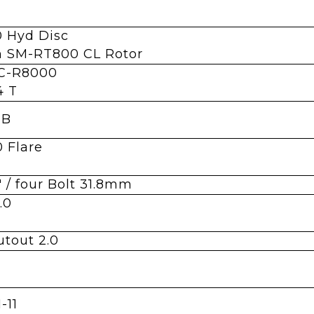
 Hyd Disc
m SM-RT800 CL Rotor
FC-R8000
4 T
1B
0 Flare
" / four Bolt 31.8mm
.0
utout 2.0
-11