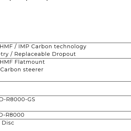
c HMF / IMP Carbon technology
try / Replaceable Dropout
c HMF Flatmount
d Carbon steerer
RD-R8000-GS
FD-R8000
 Disc