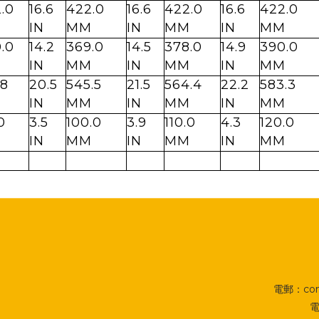
.0
16.6
422.0
16.6
422.0
16.6
422.0
M
IN
MM
IN
MM
IN
MM
.0
14.2
369.0
14.5
378.0
14.9
390.0
M
IN
MM
IN
MM
IN
MM
.8
20.5
545.5
21.5
564.4
22.2
583.3
M
IN
MM
IN
MM
IN
MM
0
3.5
100.0
3.9
110.0
4.3
120.0
M
IN
MM
IN
MM
IN
MM
電郵：cont
電