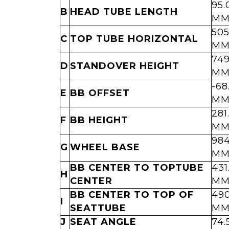
95.
B
HEAD TUBE LENGTH
M
505
C
TOP TUBE HORIZONTAL
M
749
D
STANDOVER HEIGHT
M
-68
E
BB OFFSET
M
281
F
BB HEIGHT
M
984
G
WHEEL BASE
M
BB CENTER TO TOPTUBE
431
H
CENTER
M
BB CENTER TO TOP OF
490
I
SEATTUBE
M
J
SEAT ANGLE
74.