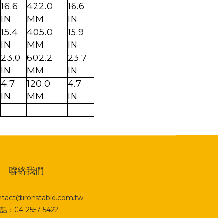
16.6
422.0
16.6
IN
MM
IN
15.4
405.0
15.9
IN
MM
IN
23.0
602.2
23.7
IN
MM
IN
4.7
120.0
4.7
IN
MM
IN
聯絡我們
act@ironstable.com.tw
話：04-2557-5422