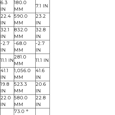
6.3
180.0
7.1 IN
IN
MM
22.4
590.0
23.2
IN
MM
IN
32.1
832.0
32.8
IN
MM
IN
-2.7
-68.0
-2.7
IN
MM
IN
281.0
11.1 IN
11.1 IN
MM
41.1
1,056.0
41.6
IN
MM
IN
19.8
523.3
20.6
IN
MM
IN
22.0
580.0
22.8
IN
MM
IN
73.0 °