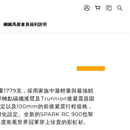
鋼鐵馬廄會員福利說明
prev
next
僅重1779克，採用家族中最輕量與最強韌
轉點碳纖搖臂及Trunnion後避震器固
定以及100mm的前後避震行程規格，
設定。全新的SPARK RC 900也幫
，更再度衛冕世界冠軍穿上珍貴的彩虹衫。