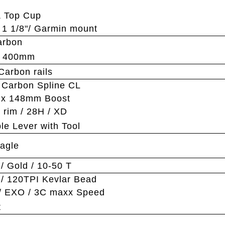
& Top Cup
 1 1/8"/ Garmin mount
arbon
 x 400mm
Carbon rails
Carbon Spline CL
 x 148mm Boost
rim / 28H / XD
 Lever with Tool
agle
 Gold / 10-50 T
 / 120TPI Kevlar Bead
/ EXO / 3C maxx Speed
t