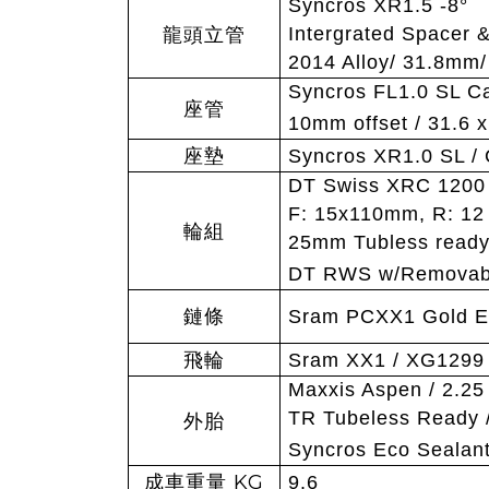
Syncros XR1.5 -8
°
Intergrated Spacer 
龍頭立管
2014 Alloy/ 31.8mm/
Syncros FL1.0 SL C
座管
10mm offset / 31.6
座墊
Syncros XR1.0 SL / 
DT Swiss XRC 1200 
F: 15x110mm, R: 12
輪組
25mm Tubless ready 
DT RWS w/Removable
鏈條
Sram PCXX1 Gold E
飛輪
Sram XX1 / XG1299 /
Maxxis Aspen / 2.25
TR Tubeless Ready 
外胎
Syncros Eco Sealan
KG
成車重量
9.6