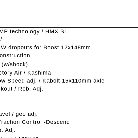
IMP technology / HMX SL
/
SW dropouts for Boost 12x148mm
onstruction
 (w/shock)
tory Air / Kashima
ow Speed adj. / Kabolt 15x110mm axle
ckout / Reb. Adj.
n
vel / geo adj.
Traction Control -Descend
. Adj.