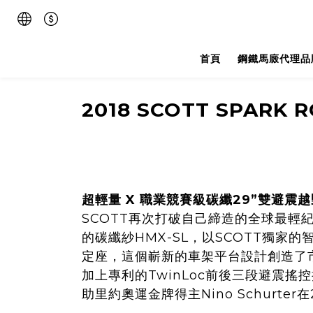
首頁
鋼鐵馬廄代理品
2018 SCOTT
SPARK R
超輕量 X 職業競賽級碳纖29”雙避震
SCOTT再次打破自己締造的全球最輕紀錄
的碳纖紗HMX-SL，以SCOTT獨家的
定座，這個嶄新的車架平台設計創造了市
加上專利的TwinLoc前後三段避震搖
助里約奧運金牌得主Nino Schurt