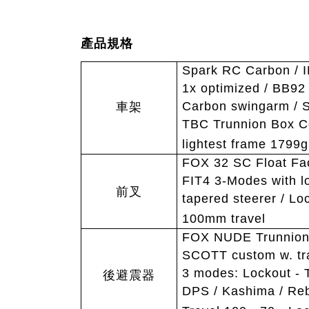
產品規格
Spark RC Carbon / 
1x optimized / BB92 
Carbon swingarm / 
車架
TBC Trunnion Box C
lightest frame 1799g
FOX 32 SC Float Fac
FIT4 3-Modes with l
前叉
tapered steerer / Lo
100mm travel
FOX NUDE Trunnio
SCOTT custom w. tra
3 modes: Lockout - 
後避震器
DPS / Kashima / Reb