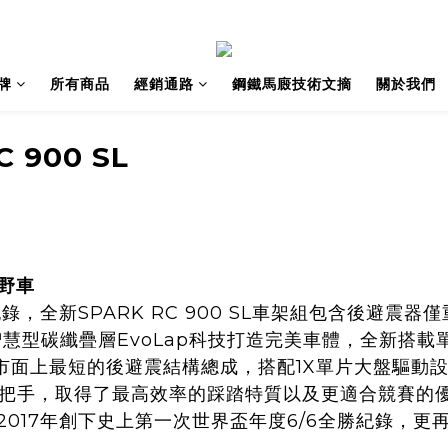
牌
所有商品
經銷通路
鋼鐵馬廄技術文摘
關於我們
C 900 SL
越野車
，全新SPARK RC 900 SL車架組包含後避震器
智慧型碳纖疊層EvoLap科技打造完美車體，全新搭載單
面上最短的後避震結構總成，搭配1X單片大盤驅動設
控把手，取得了最高效率的踩踏特質以及更適合競賽的優化
er在2017年創下史上第一次世界盃年度6/6全勝紀錄