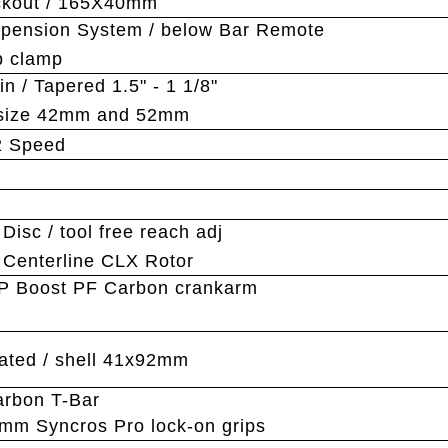
ockout / 165X40mm
ension System / below Bar Remote
p clamp
n / Tapered 1.5" - 1 1/8"
r size 42mm and 52mm
2 Speed
Disc / tool free reach adj
Centerline CLX Rotor
P Boost PF Carbon crankarm
ated / shell 41x92mm
arbon T-Bar
mm Syncros Pro lock-on grips