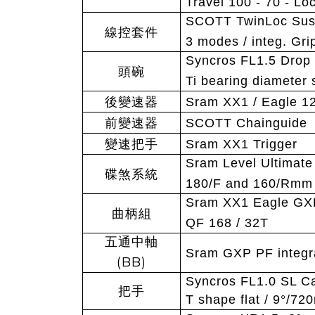
Travel 100 - 70 - L
SCOTT TwinLoc Susp
線控套件
3 modes / integ. Gri
Syncros FL1.5 Drop i
頭碗
Ti bearing diamete
後變速器
Sram XX1 / Eagle 1
前變速器
SCOTT Chainguide
變速把手
Sram XX1 Trigger
Sram Level Ultimate 
碟煞系統
180/F and 160/Rmm 
Sram XX1 Eagle GX
曲柄組
QF 168 / 32T
五通中軸
Sram GXP PF integr
(BB)
Syncros FL1.0 SL C
把手
T shape flat / 9
°/720