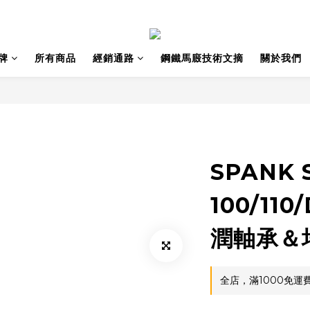
牌
所有商品
經銷通路
鋼鐵馬廄技術文摘
關於我們
SPANK 
100/110
潤軸承＆
全店，滿1000免運