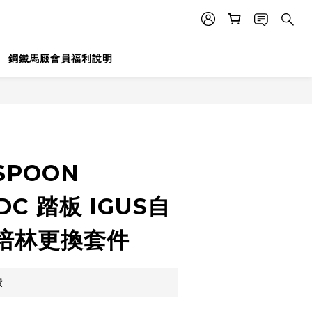
鋼鐵馬廄會員福利說明
立即購買
SPOON
/DC 踏板 IGUS自
培林更換套件
費