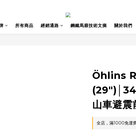
牌
所有商品
經銷通路
鋼鐵馬廄技術文摘
關於我們
Öhlins 
(29")│
山車避震
全店，滿1000免運