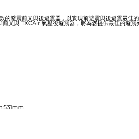
發新款的避震前叉與後避震器，
以實現前避震與後避震最佳的
.1前叉與 TXCAir 氣壓後避震器，將為您提供最佳的避
m:531mm