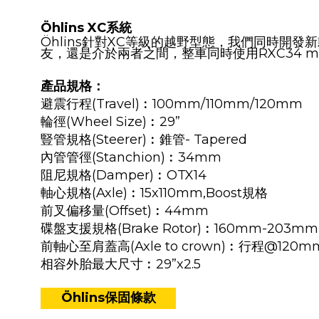
Öhlins XC系統
Öhlins針對XC等級的越野型態，我們同時開
友，還是介於兩者之間，整車同時使用RXC34 m
產品規格：
避震行程(Travel)︰100mm/110mm/120mm
輪徑(Wheel Size)︰29”
豎管規格(Steerer)︰錐管- Tapered
內管管徑(Stanchion)︰34mm
阻尼規格(Damper)︰OTX14
軸心規格(Axle)︰15x110mm,Boost規格
前叉偏移量(Offset)︰44mm
碟盤支援規格(Brake Rotor)︰160mm-203mm
前軸心至肩蓋高(Axle to crown)︰行程@120m
相容外胎最大尺寸︰29”x2.5