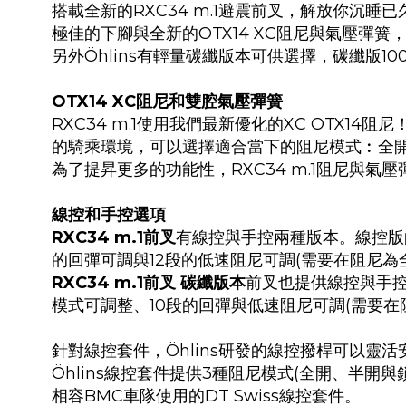
搭載全新的RXC34 m.1避震前叉，解放你沉睡
極佳的下腳與全新的OTX14 XC阻尼與氣壓彈
另外Öhlins有輕量碳纖版本可供選擇，碳纖版10
OTX14 XC阻尼和雙腔氣壓彈簧
RXC34 m.1使用我們最新優化的XC OTX14阻尼
的騎乘環境，可以選擇適合當下的阻尼模式︰全
為了提昇更多的功能性，RXC34 m.1阻尼與氣
線控和手控選項
RXC34 m.1前叉
有線控與手控兩種版本。線控版
的回彈可調與12段的低速阻尼可調(需要在阻尼為
RXC34 m.1前叉
碳纖版本
前叉也提供線控與手
模式可調整、10段的回彈與
低速阻尼可調(需要在
針對線控套件，
Öhlins
研發的線控撥桿可以靈活
Öhlins線控套件提供3種阻尼模式
(
全開、半開與
相容BMC車隊使用的
DT Swiss線控套件。