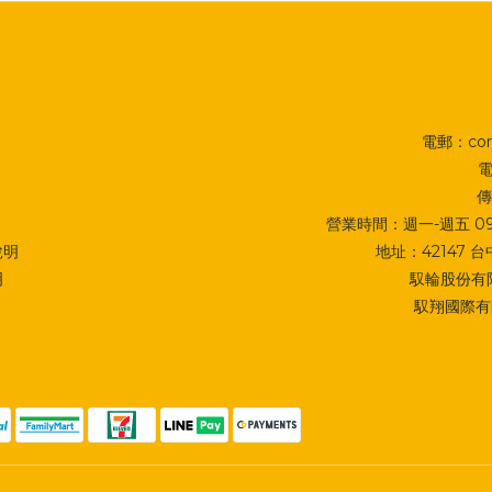
電郵：cont
電
傳
營業時間：週一-週五 09:0
說明
地址：
42147
明
馭輪股份有限
馭翔國際有限