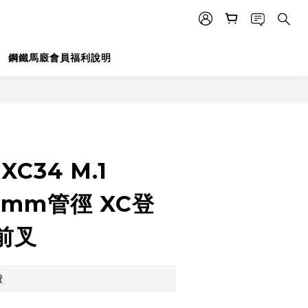
鋼鐵馬廄會員福利說明
RXC34 M.1
34mm管徑 XC登
前叉
費