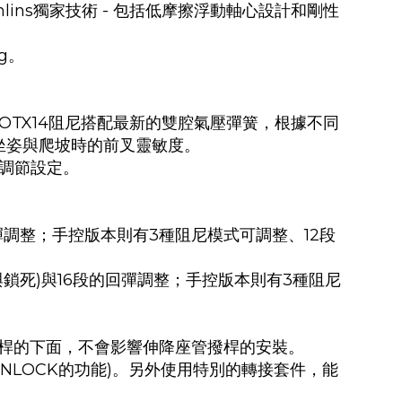
lins獨家技術 - 包括低摩擦浮動軸心設計和剛性
g。
OTX14阻尼搭配最新的雙腔氣壓彈簧，根據不同
坐姿與爬坡時的前叉靈敏度。
調節設定。
回彈調整；手控版本則有3種阻尼模式可調整、12段
與鎖死
)與16段的回彈調整；手控版本則有3種阻尼
控撥桿的下面，
不會影響伸降座管撥桿的安裝。
NLOCK的功能)
。另外使用特別的轉接套件，能