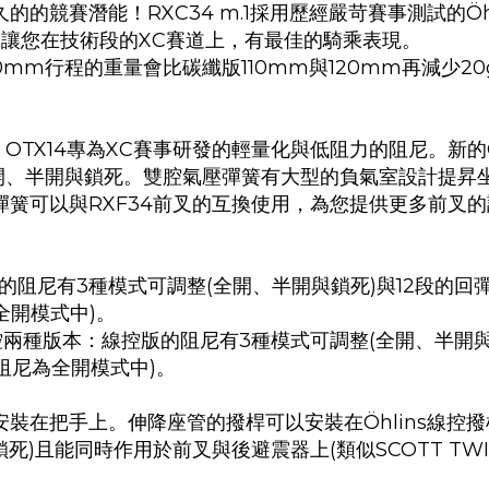
已久的的競賽潛能
！
RXC34 m.1採用
歷經嚴苛賽事測試的Öh
簧，讓您在技術段的XC賽道上，有最佳的騎乘表現。
0mm行程的重量會比碳纖版110mm與120mm再減少20
！
OTX14專為XC賽事研發的輕量化與低阻力的阻尼
。
新的
開、半開與鎖死。
雙腔氣壓彈簧有大型的負氣室設計提昇
壓彈簧可以與
RXF34前叉的互換使用
，為您提供更多前叉的
的阻尼有3種模式可調整(
全開、半開與鎖死
)與12段的
全開模式中
)。
控兩種版本：
線控版的阻尼有3種模式可調整(
全開、半開
阻尼為全開模式中
)。
安裝在把手上。伸降座管的撥桿可以安裝在
Öhlins線
鎖死
)且能同時作用於前叉與後避震器上(類似SCOTT TWI