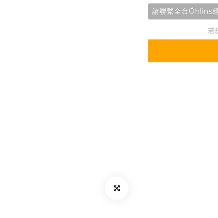
請聯繫全台Öhlin
若