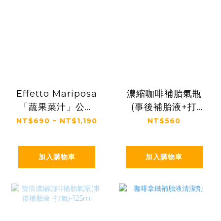
Effetto Mariposa
濃縮咖啡補胎氣瓶
「蔬果菜汁」公路
(事後補胎液+打
車/登山車/礫石車補
氣)-75ml
NT$690 ~ NT$1,190
NT$560
胎液
加入購物車
加入購物車