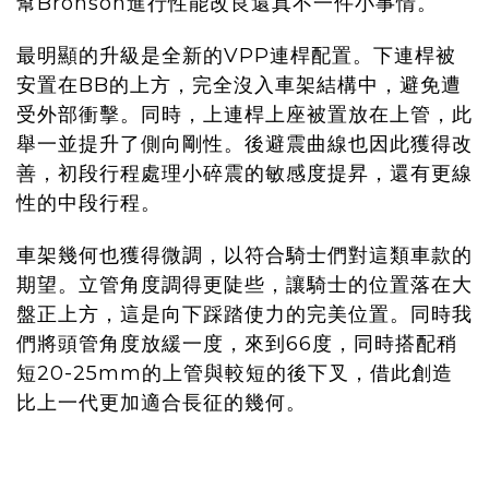
幫Bronson進行性能改良還真不一件小事情。
最明顯的升級是全新的VPP連桿配置。下連桿被
安置在BB的上方，完全沒入車架結構中，避免遭
受外部衝擊。同時，上連桿上座被置放在上管，此
舉一並提升了側向剛性。後避震曲線也因此獲得改
善，初段行程處理小碎震的敏感度提昇，還有更線
性的中段行程。
車架幾何也獲得微調，以符合騎士們對這類車款的
期望。立管角度調得更陡些，讓騎士的位置落在大
盤正上方，這是向下踩踏使力的完美位置。同時我
們將頭管角度放緩一度，來到66度，同時搭配稍
短20-25mm的上管與較短的後下叉，借此創造
比上一代更加適合長征的幾何。