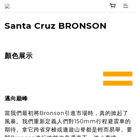
Santa Cruz BRONSON
顏色展示
prev
next
prev
next
邁向巔峰
當我們最初將Bronson引進市場時，真的掀起了
風暴。我們重新定義人們對150mm行程避震車的
期待。拿它跨省穿梭或遨遊山脊都是輕而易舉。要