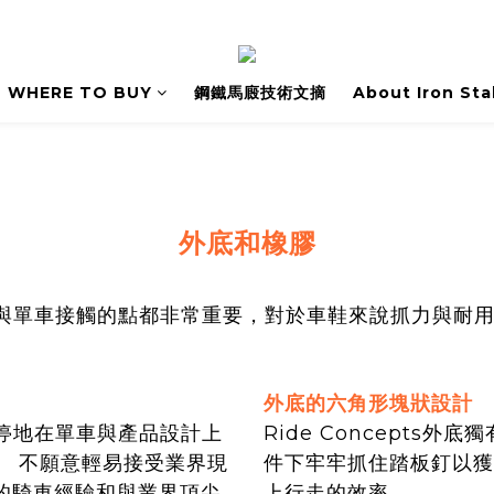
WHERE TO BUY
鋼鐵馬廄技術文摘
About Iron Sta
外底和橡膠
說每個與單車接觸的點都非常重要，對於車鞋來說抓力與耐
外底的六角形塊狀設計
天不停地在單車與產品設計上
Ride Concepts
。 不願意輕易接受業界現
件下牢牢抓住踏板釘以獲
的騎車經驗和與業界頂尖
上行走的效率。