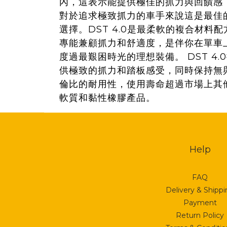
內，這表示能提供極佳的抓力與回饋感
對於追求極致抓力的車手來說這是最佳
選擇。DST 4.0是最柔軟的複合材料配
專能兼顧抓力和舒適度，是伴你在單車
度過最艱困時光的理想裝備。 DST 4.
供極致的抓力和踏板感受，同時保持無
倫比的耐用性，使用壽命超過市場上其
軟質和黏性橡膠產品。
Help
FAQ
Delivery & Shipp
Payment
Return Policy