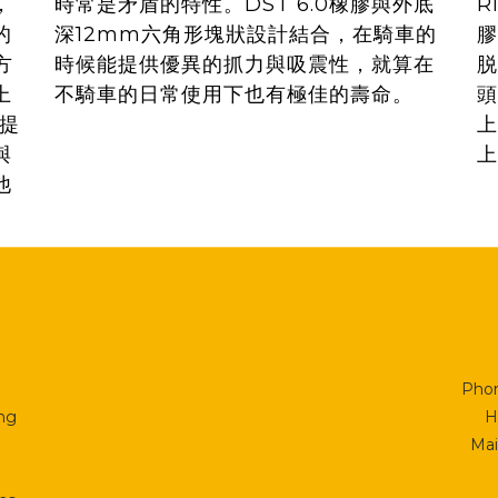
，
時常是矛盾的特性。DST 6.0橡膠與外底
R
的
深12mm六角形塊狀設計結合，在騎車的
膠
方
時候能提供優異的抓力與吸震性，就算在
脱
上
不騎車的日常使用下也有極佳的壽命。
頭
0提
上
與
上
他
Phon
ing
H
Mai