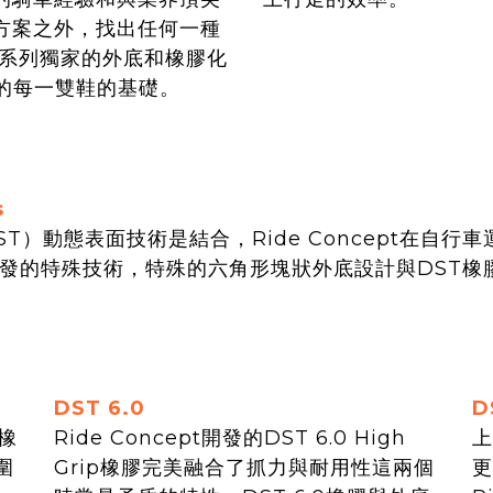
方案之外，找出任何一種
一系列獨家的外底和橡膠化
製造的每一雙鞋的基礎。
s
logy（DST）動態表面技術是結合，Ride Concep
共同合作開發的特殊技術，特殊的六角形塊狀外底設計與DS
DST 6.0
D
p橡
Ride Concept開發的DST 6.0 High
上
圍
Grip橡膠完美融合了抓力與耐用性這兩個
更