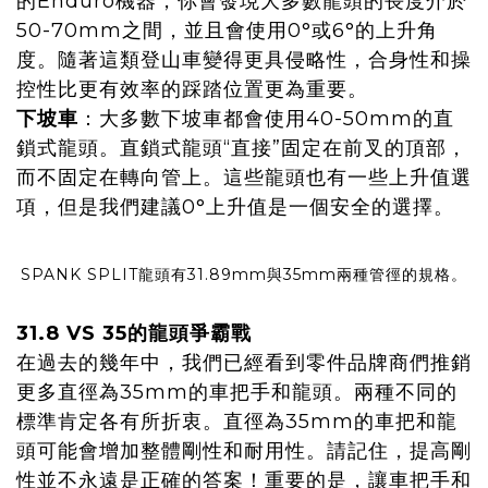
的Enduro機器，你會發現大多數龍頭的長度介於
50-70mm之間，並且會使用0°或6°的上升角
度。隨著這類登山車變得更具侵略性，合身性和操
控性比更有效率的踩踏位置更為重要。
下坡車
：大多數下坡車都會使用40-50mm的直
鎖式龍頭。直鎖式龍頭“直接”固定在前叉的頂部，
而不固定在轉向管上。這些龍頭也有一些上升值選
項，但是我們建議0°上升值是一個安全的選擇。
SPANK SPLIT龍頭有31.89mm與35mm兩種管徑的規格。
31.8 VS 35的龍頭爭霸戰
在過去的幾年中，我們已經看到零件品牌商們推銷
更多直徑為35mm的車把手和龍頭。兩種不同的
標準肯定各有所折衷。直徑為35mm的車把和龍
頭可能會增加整體剛性和耐用性。請記住，提高剛
性並不永遠是正確的答案！重要的是，讓車把手和