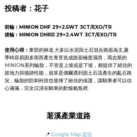
投稿者：花子
前輪︰MINION DHF
29×2.5WT 3CT/EXO/TR
後輪︰MINION DHRΙΙ
29×2.4WT 3CT/EXO/TR
使用心得：
東部的林道.大多以水泥與土石混合路面為主,夏
季時容易因多雨而產生青苔造成路面極度濕滑，瑪吉斯的
MINION系列輪胎，不管是上坡或是下坡，都提供了絕佳的
抓地力與循跡性能，就算是偶爾遇到因土石流產生的亂石路
況，輪胎的防刺科技也發揮了絕佳的保護，讓騎乘者可以信
心滿滿，完全沉浸在騎車的歡愉氣氛裡.
荖溪產業道路
📍
Google Map 定位