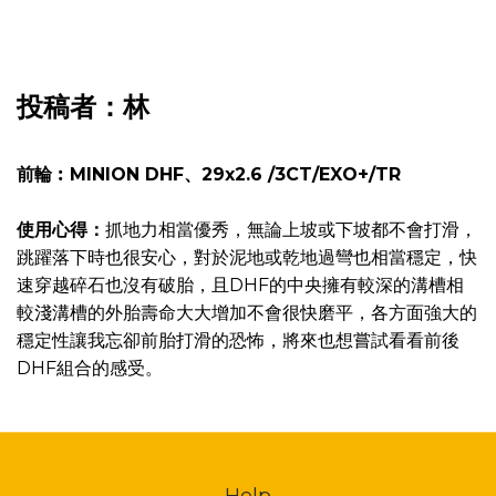
投稿者：林
前輪︰MINION DHF、29x2.6 /3CT/EXO+/TR
使用心得：
抓地力相當優秀，無論上坡或下坡都不會打滑，
跳躍落下時也很安心，對於泥地或乾地過彎也相當穩定，快
速穿越碎石也沒有破胎，且DHF的中央擁有較深的溝槽相
較淺溝槽的外胎壽命大大增加不會很快磨平，各方面強大的
穩定性讓我忘卻前胎打滑的恐怖，將來也想嘗試看看前後
DHF組合的感受。