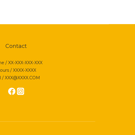
Contact
e / XX-XXX-XXX-XXX
ours / XXXX-XXXX
l / XXX@XXXX.COM