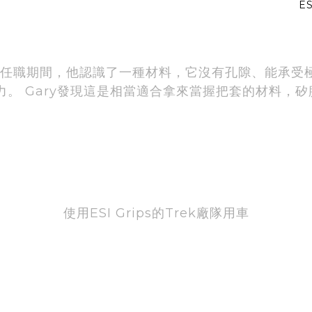
ES
在航太工業任職期間，他認識了一種材料，它沒有孔隙、能
 Gary發現這是相當適合拿來當握把套的材料，矽膠成
m
使用ESI Grips的Trek廠隊用車