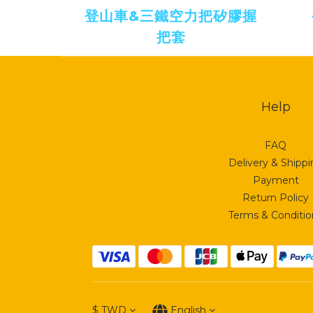
登山車&三鐵空力把矽膠握
把套
Help
FAQ
Delivery & Shipp
Payment
Return Policy
Terms & Conditio
$
TWD
English