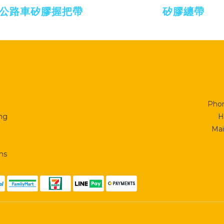
公路車矽膠握把帶
矽膠纏帶
Phon
ing
H
Mai
ns