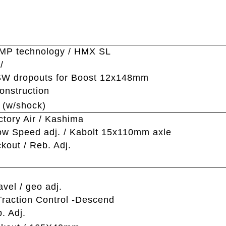
IMP technology / HMX SL
/
SW dropouts for Boost 12x148mm
onstruction
 (w/shock)
tory Air / Kashima
ow Speed adj. / Kabolt 15x110mm axle
ckout / Reb. Adj.
n
vel / geo adj.
Traction Control -Descend
. Adj.