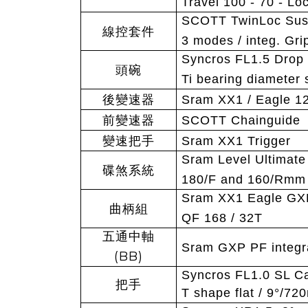
Travel 100 - 70 - L
SCOTT TwinLoc Susp
線控套件
3 modes / integ. Gri
Syncros FL1.5 Drop i
頭碗
Ti bearing diamete
後變速器
Sram XX1 / Eagle 1
前變速器
SCOTT Chainguide
變速把手
Sram XX1 Trigger
Sram Level Ultimate 
碟煞系統
180/F and 160/Rmm 
Sram XX1 Eagle GX
曲柄組
QF 168 / 32T
五通中軸
Sram GXP PF integr
(BB)
Syncros FL1.0 SL C
把手
T shape flat / 9
°/720