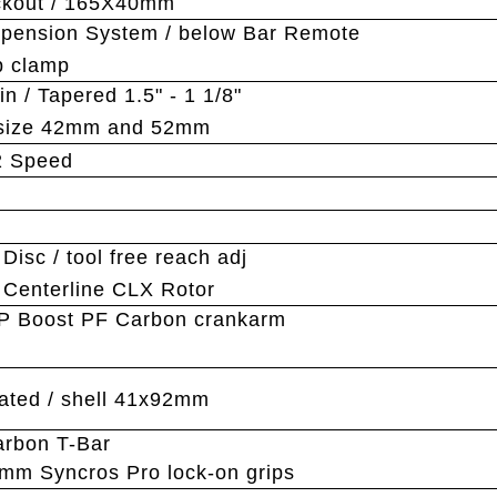
ockout / 165X40mm
ension System / below Bar Remote
p clamp
n / Tapered 1.5" - 1 1/8"
r size 42mm and 52mm
2 Speed
Disc / tool free reach adj
Centerline CLX Rotor
P Boost PF Carbon crankarm
ated / shell 41x92mm
arbon T-Bar
mm Syncros Pro lock-on grips