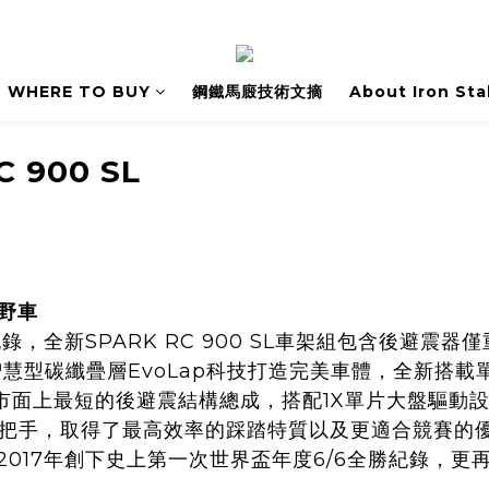
WHERE TO BUY
鋼鐵馬廄技術文摘
About Iron Sta
C 900 SL
越野車
，全新SPARK RC 900 SL車架組包含後避震器
智慧型碳纖疊層EvoLap科技打造完美車體，全新搭載單
面上最短的後避震結構總成，搭配1X單片大盤驅動設
控把手，取得了最高效率的踩踏特質以及更適合競賽的優化
er在2017年創下史上第一次世界盃年度6/6全勝紀錄