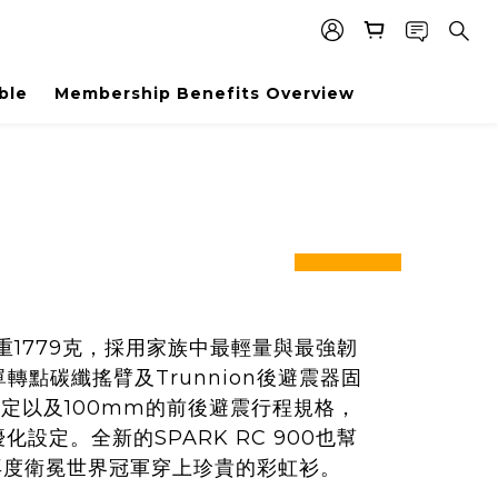
ble
Membership Benefits Overview
prev
next
僅重1779克，採用家族中最輕量與最強韌
轉點碳纖搖臂及Trunnion後避震器固
定以及100mm的前後避震行程規格，
設定。全新的SPARK RC 900也幫
，更再度衛冕世界冠軍穿上珍貴的彩虹衫。