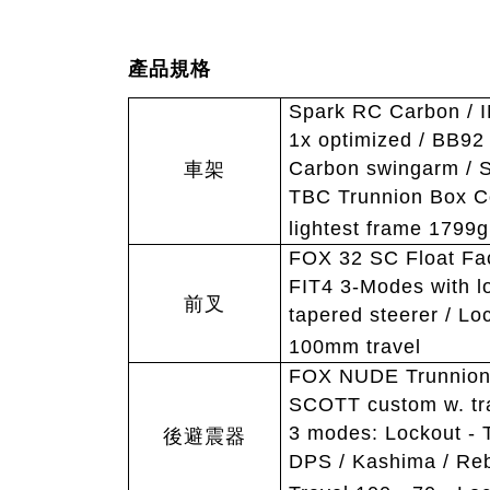
產品規格
Spark RC Carbon / 
1x optimized / BB92 
Carbon swingarm / 
車架
TBC Trunnion Box C
lightest frame 1799g
FOX 32 SC Float Fac
FIT4 3-Modes with l
前叉
tapered steerer / Lo
100mm travel
FOX NUDE Trunnio
SCOTT custom w. tra
3 modes: Lockout - 
後避震器
DPS / Kashima / Reb