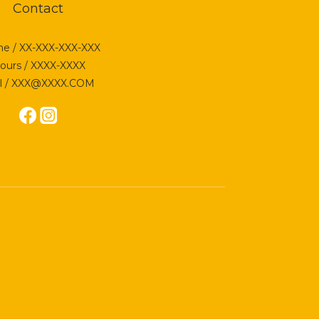
Contact
e / XX-XXX-XXX-XXX
ours / XXXX-XXXX
l / XXX@XXXX.COM