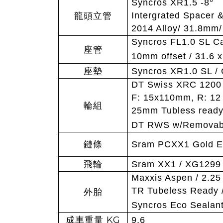
Syncros XR1.5 -8
°
Intergrated Spacer 
龍頭立管
2014 Alloy/ 31.8mm/
Syncros FL1.0 SL C
座管
10mm offset / 31.6
座墊
Syncros XR1.0 SL / 
DT Swiss XRC 1200 
F: 15x110mm, R: 12
輪組
25mm Tubless ready 
DT RWS w/Removable
鏈條
Sram PCXX1 Gold E
飛輪
Sram XX1 / XG1299 /
Maxxis Aspen / 2.25
TR Tubeless Ready 
外胎
Syncros Eco Sealan
KG
成車重量
9.6