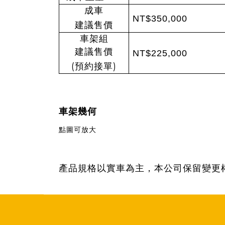
成車
NT$350,000
建議售價
車架組
建議售價
NT$225,000
(
)
預約接單
車架幾何
點圖可放大
產品規格以實車為主，本公司保留變更