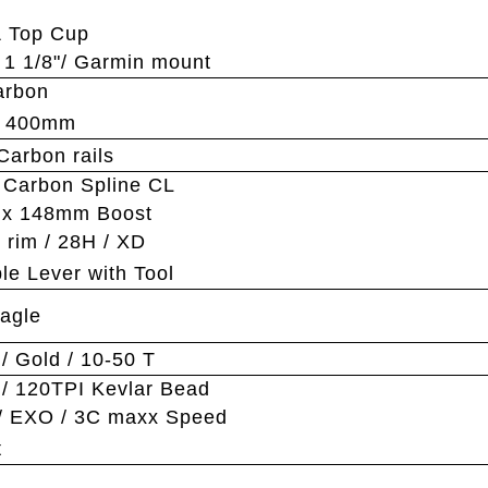
& Top Cup
 1 1/8"/ Garmin mount
arbon
 x 400mm
Carbon rails
Carbon Spline CL
 x 148mm Boost
rim / 28H / XD
 Lever with Tool
agle
 Gold / 10-50 T
 / 120TPI Kevlar Bead
/ EXO / 3C maxx Speed
t