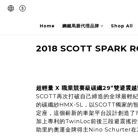
Home
鋼鐵馬廄代理品牌
Shop All
2018 SCOTT
SPARK R
超輕量 X 職業競賽級碳纖29”雙避震
SCOTT再次打破自己締造的全球最輕紀錄
的碳纖紗HMX-SL，以SCOTT獨家的
定座，這個嶄新的車架平台設計創造了市
加上專利的TwinLoc前後三段避震搖
助里約奧運金牌得主Nino Schurt