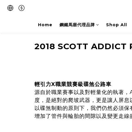
Home
鋼鐵馬廄代理品牌
Shop All
2018 SCOTT
ADDICT 
輕引力X職業競賽級碟煞公路車
源自於職業賽事以及對輕量化的執著，
度，是絕對的爬坡武器，更是讓人屏息以
以碟煞制動的原則下，我們仍然必須保
增加了管件與輪胎的間隙以及變更走線