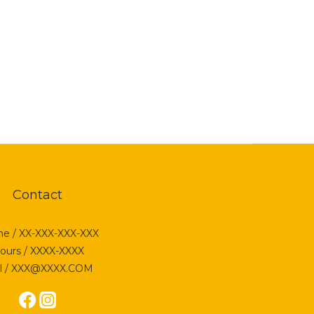
Contact
e / XX-XXX-XXX-XXX
ours / XXXX-XXXX
l / XXX@XXXX.COM