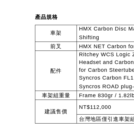
產品規格
HMX Carbon Disc Ma
車架
Shifting
前叉
HMX NET Carbon for
Ritchey WCS Logic 
Headset and Carbon
for Carbon Steertub
配件
Syncros Carbon FL1
Syncros ROAD plug-i
車架組重量
Frame 830gr / 1.82lb
NT$112,000
建議售價
台灣地區僅引進車架