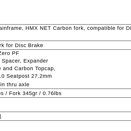
inframe, HMX NET Carbon fork, compatible for D
k for Disc Brake
Zero PF
 Spacer, Expander
e and Carbon Topcap,
.0 Seatpost 27.2mm
n thru axle
s / Fork 345gr / 0.76lbs
組